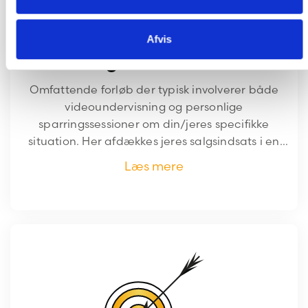
Afvis
Salgsuddannelse
Omfattende forløb der typisk involverer både
videoundervisning og personlige
sparringssessioner om din/jeres specifikke
situation. Her afdækkes jeres salgsindsats i en
bredere sammenhæng. Procedurer, vaner,
Læs mere
kommunikation og meget andet undersøges
grundigt, hvorefter vi I fællesskab identificerer
konkrete indsatsområder og måder hvorpå, I kan
nå jeres målsætninger.